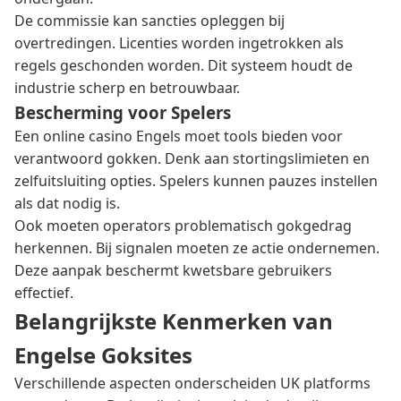
De commissie kan sancties opleggen bij
overtredingen. Licenties worden ingetrokken als
regels geschonden worden. Dit systeem houdt de
industrie scherp en betrouwbaar.
Bescherming voor Spelers
Een online casino Engels moet tools bieden voor
verantwoord gokken. Denk aan stortingslimieten en
zelfuitsluiting opties. Spelers kunnen pauzes instellen
als dat nodig is.
Ook moeten operators problematisch gokgedrag
herkennen. Bij signalen moeten ze actie ondernemen.
Deze aanpak beschermt kwetsbare gebruikers
effectief.
Belangrijkste Kenmerken van
Engelse Goksites
Verschillende aspecten onderscheiden UK platforms