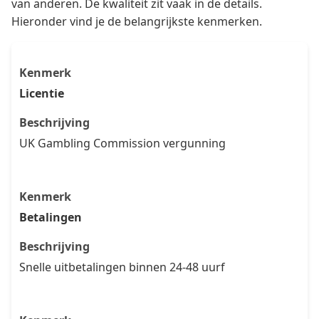
van anderen. De kwaliteit zit vaak in de details.
Hieronder vind je de belangrijkste kenmerken.
Licentie
UK Gambling Commission vergunning
Betalingen
Snelle uitbetalingen binnen 24-48 uurf