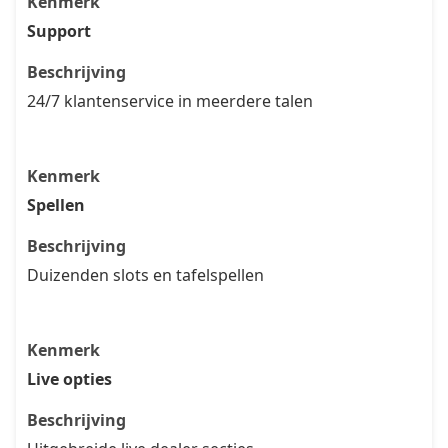
Support
24/7 klantenservice in meerdere talen
Spellen
Duizenden slots en tafelspellen
Live opties