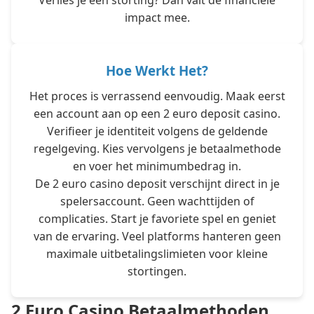
Verlies je een storting? Dan valt de financiële
impact mee.
Hoe Werkt Het?
Het proces is verrassend eenvoudig. Maak eerst
een account aan op een 2 euro deposit casino.
Verifieer je identiteit volgens de geldende
regelgeving. Kies vervolgens je betaalmethode
en voer het minimumbedrag in.
De 2 euro casino deposit verschijnt direct in je
spelersaccount. Geen wachttijden of
complicaties. Start je favoriete spel en geniet
van de ervaring. Veel platforms hanteren geen
maximale uitbetalingslimieten voor kleine
stortingen.
2 Euro Casino Betaalmethoden