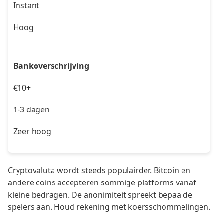
Instant
Hoog
Bankoverschrijving
€10+
1-3 dagen
Zeer hoog
Cryptovaluta wordt steeds populairder. Bitcoin en
andere coins accepteren sommige platforms vanaf
kleine bedragen. De anonimiteit spreekt bepaalde
spelers aan. Houd rekening met koersschommelingen.