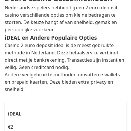
Nederlandse spelers hebben bij een 2 euro deposit
casino verschillende opties om kleine bedragen te
storten. De keuze hangt af van snelheid, gemak en
persoonlijke voorkeur.
iDEAL en Andere Populaire Opties
Casino 2 euro deposit ideal is de meest gebruikte
methode in Nederland. Deze betaalservice verbindt
direct met je bankrekening. Transacties zijn instant en
veilig. Geen creditcard nodig.
Andere veelgebruikte methoden omvatten e-wallets
en prepaid kaarten. Deze bieden extra privacy en
snelheid.
iDEAL
€2