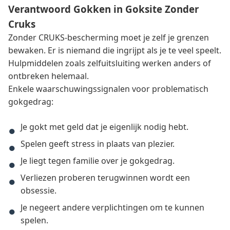
Verantwoord Gokken in Goksite Zonder
Cruks
Zonder CRUKS-bescherming moet je zelf je grenzen
bewaken. Er is niemand die ingrijpt als je te veel speelt.
Hulpmiddelen zoals zelfuitsluiting werken anders of
ontbreken helemaal.
Enkele waarschuwingssignalen voor problematisch
gokgedrag:
Je gokt met geld dat je eigenlijk nodig hebt.
Spelen geeft stress in plaats van plezier.
Je liegt tegen familie over je gokgedrag.
Verliezen proberen terugwinnen wordt een
obsessie.
Je negeert andere verplichtingen om te kunnen
spelen.