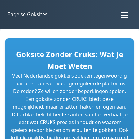
Engelse Goksites
Goksite Zonder Cruks: Wat Je
Moet Weten
Veel Nederlandse gokkers zoeken tegenwoordig
naar alternatieven voor gereguleerde platforms.
De reden? Ze willen zonder beperkingen spelen.
Een goksite zonder CRUKS biedt deze
mogelijkheid, maar er zitten haken en ogen aan.
Dit artikel belicht beide kanten van het verhaal. Je
leest wat CRUKS precies inhoudt en waarom
spelers ervoor kiezen om erbuiten te gokken. Ook
krijg je praktische tips om veiliger om te gaan met