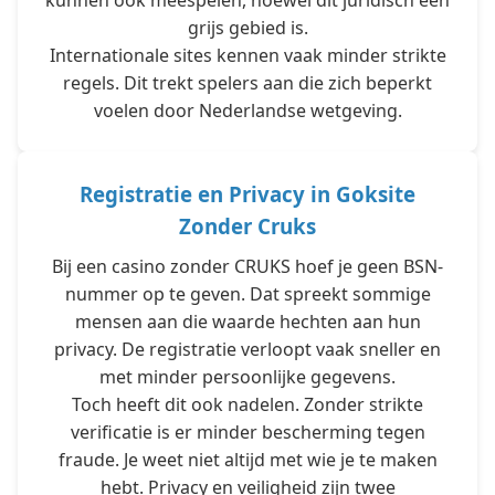
kunnen ook meespelen, hoewel dit juridisch een
grijs gebied is.
Internationale sites kennen vaak minder strikte
regels. Dit trekt spelers aan die zich beperkt
voelen door Nederlandse wetgeving.
Registratie en Privacy in Goksite
Zonder Cruks
Bij een casino zonder CRUKS hoef je geen BSN-
nummer op te geven. Dat spreekt sommige
mensen aan die waarde hechten aan hun
privacy. De registratie verloopt vaak sneller en
met minder persoonlijke gegevens.
Toch heeft dit ook nadelen. Zonder strikte
verificatie is er minder bescherming tegen
fraude. Je weet niet altijd met wie je te maken
hebt. Privacy en veiligheid zijn twee