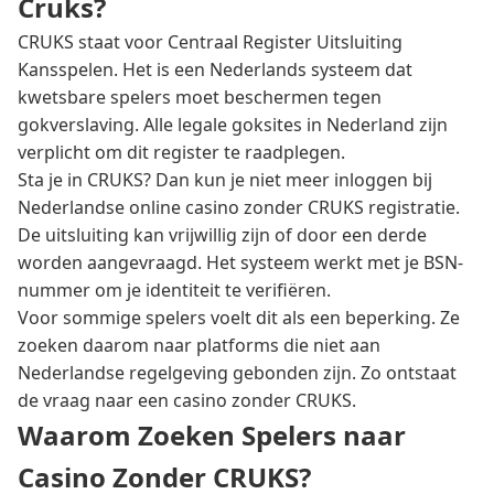
Cruks?
CRUKS staat voor Centraal Register Uitsluiting
Kansspelen. Het is een Nederlands systeem dat
kwetsbare spelers moet beschermen tegen
gokverslaving. Alle legale goksites in Nederland zijn
verplicht om dit register te raadplegen.
Sta je in CRUKS? Dan kun je niet meer inloggen bij
Nederlandse online casino zonder CRUKS registratie.
De uitsluiting kan vrijwillig zijn of door een derde
worden aangevraagd. Het systeem werkt met je BSN-
nummer om je identiteit te verifiëren.
Voor sommige spelers voelt dit als een beperking. Ze
zoeken daarom naar platforms die niet aan
Nederlandse regelgeving gebonden zijn. Zo ontstaat
de vraag naar een casino zonder CRUKS.
Waarom Zoeken Spelers naar
Casino Zonder CRUKS?