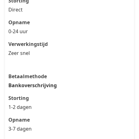
Direct
0-24 uur
Zeer snel
Bankoverschrijving
1-2 dagen
3-7 dagen