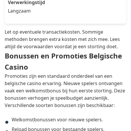
Langzaam
Let op eventuele transactiekosten. Sommige
methoden brengen extra kosten met zich mee. Lees
altijd de voorwaarden voordat je een storting doet.
Bonussen en Promoties Belgische
Casino
Promoties zijn een standaard onderdeel van een
belgische casino ervaring. Nieuwe spelers ontvangen
vaak een welkomstbonus bij hun eerste storting. Deze
bonussen verhogen je speelbudget aanzienlijk.
Verschillende soorten bonussen zijn beschikbaar:
Welkomstbonussen voor nieuwe spelers.
Reload bonussen voor bestaande spelers.