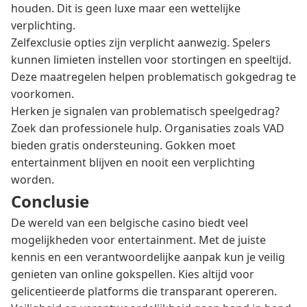
houden. Dit is geen luxe maar een wettelijke
verplichting.
Zelfexclusie opties zijn verplicht aanwezig. Spelers
kunnen limieten instellen voor stortingen en speeltijd.
Deze maatregelen helpen problematisch gokgedrag te
voorkomen.
Herken je signalen van problematisch speelgedrag?
Zoek dan professionele hulp. Organisaties zoals VAD
bieden gratis ondersteuning. Gokken moet
entertainment blijven en nooit een verplichting
worden.
Conclusie
De wereld van een belgische casino biedt veel
mogelijkheden voor entertainment. Met de juiste
kennis en een verantwoordelijke aanpak kun je veilig
genieten van online gokspellen. Kies altijd voor
gelicentieerde platforms die transparant opereren.