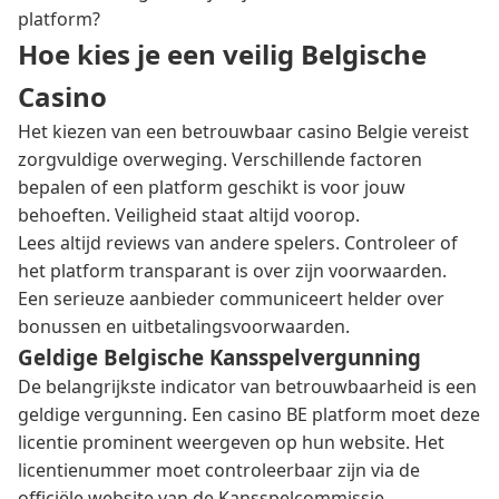
platform?
Hoe kies je een veilig Belgische
Casino
Het kiezen van een betrouwbaar casino Belgie vereist
zorgvuldige overweging. Verschillende factoren
bepalen of een platform geschikt is voor jouw
behoeften. Veiligheid staat altijd voorop.
Lees altijd reviews van andere spelers. Controleer of
het platform transparant is over zijn voorwaarden.
Een serieuze aanbieder communiceert helder over
bonussen en uitbetalingsvoorwaarden.
Geldige Belgische Kansspelvergunning
De belangrijkste indicator van betrouwbaarheid is een
geldige vergunning. Een casino BE platform moet deze
licentie prominent weergeven op hun website. Het
licentienummer moet controleerbaar zijn via de
officiële website van de Kansspelcommissie.