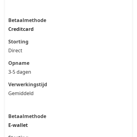
Creditcard
Direct
3-5 dagen
Gemiddeld
E-wallet