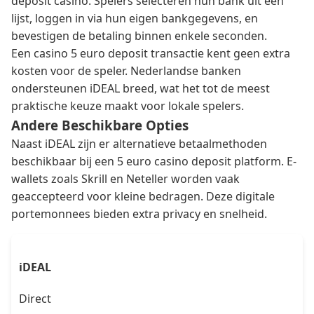
deposit casino. Spelers selecteren hun bank uit een
lijst, loggen in via hun eigen bankgegevens, en
bevestigen de betaling binnen enkele seconden.
Een casino 5 euro deposit transactie kent geen extra
kosten voor de speler. Nederlandse banken
ondersteunen iDEAL breed, wat het tot de meest
praktische keuze maakt voor lokale spelers.
Andere Beschikbare Opties
Naast iDEAL zijn er alternatieve betaalmethoden
beschikbaar bij een 5 euro casino deposit platform. E-
wallets zoals Skrill en Neteller worden vaak
geaccepteerd voor kleine bedragen. Deze digitale
portemonnees bieden extra privacy en snelheid.
iDEAL
Direct