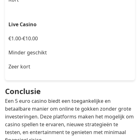
Live Casino
€1.00-€10.00
Minder geschikt
Zeer kort
Conclusie
Een 5 euro casino biedt een toegankelijke en
betaalbare manier om online te gokken zonder grote
investeringen. Deze platforms maken het mogelijk om
casino spellen te ervaren, nieuwe strategieën te
testen, en entertainment te genieten met minimaal
financieel risico.