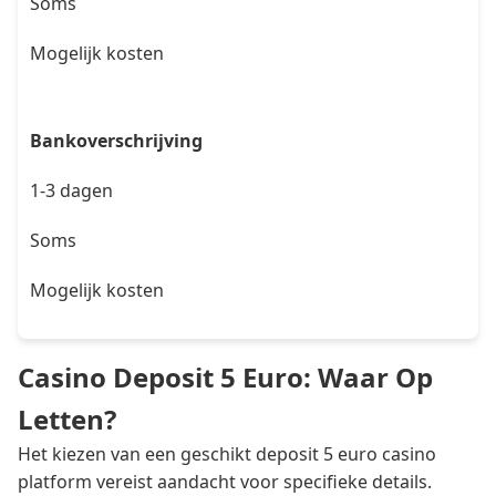
Soms
Mogelijk kosten
Bankoverschrijving
1-3 dagen
Soms
Mogelijk kosten
Casino Deposit 5 Euro: Waar Op
Letten?
Het kiezen van een geschikt deposit 5 euro casino
platform vereist aandacht voor specifieke details.