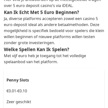
over 5 euro deposit casino’s via iDEAL.
Kan Ik Echt Met 5 Euro Beginnen?
Ja, diverse platforms accepteren zowel een casino 5
euro deposit ideal als andere betaalmethoden. Deze
mogelijkheid is specifiek bedoeld voor spelers die klein
willen beginnen of nieuwe platforms willen testen
zonder grote investeringen.
Welke Spellen Kan Ik Spelen?
Met vijf euro heb je toegang tot het volledige
spelaanbod van het platform.
Penny Slots
€0.01-€0.10
Zeer geschikt